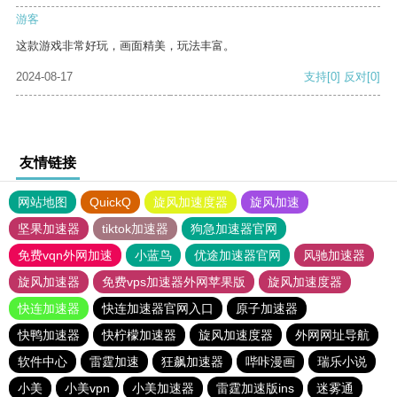
游客
这款游戏非常好玩，画面精美，玩法丰富。
2024-08-17
支持
[0]
反对
[0]
友情链接
网站地图
QuickQ
旋风加速度器
旋风加速
坚果加速器
tiktok加速器
狗急加速器官网
免费vqn外网加速
小蓝鸟
优途加速器官网
风驰加速器
旋风加速器
免费vps加速器外网苹果版
旋风加速度器
快连加速器
快连加速器官网入口
原子加速器
快鸭加速器
快柠檬加速器
旋风加速度器
外网网址导航
软件中心
雷霆加速
狂飙加速器
哔咔漫画
瑞乐小说
小美
小美vpn
小美加速器
雷霆加速版ins
迷雾通