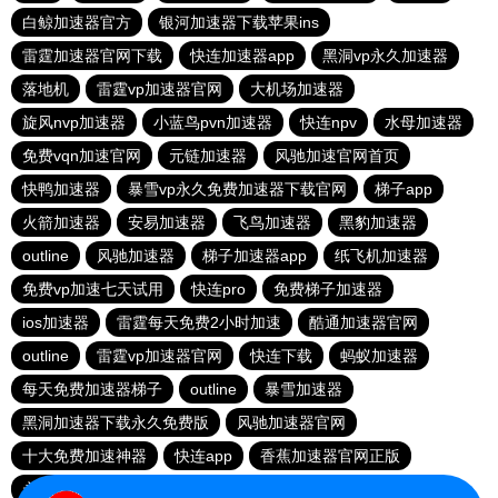
白鲸加速器官方
银河加速器下载苹果ins
雷霆加速器官网下载
快连加速器app
黑洞vp永久加速器
落地机
雷霆vp加速器官网
大机场加速器
旋风nvp加速器
小蓝鸟pvn加速器
快连npv
水母加速器
免费vqn加速官网
元链加速器
风驰加速官网首页
快鸭加速器
暴雪vp永久免费加速器下载官网
梯子app
火箭加速器
安易加速器
飞鸟加速器
黑豹加速器
outline
风驰加速器
梯子加速器app
纸飞机加速器
免费vp加速七天试用
快连pro
免费梯子加速器
ios加速器
雷霆每天免费2小时加速
酷通加速器官网
outline
雷霆vp加速器官网
快连下载
蚂蚁加速器
每天免费加速器梯子
outline
暴雪加速器
黑洞加速器下载永久免费版
风驰加速器官网
十大免费加速神器
快连app
香蕉加速器官网正版
永久免费vqn加速外网
telegeram苹果加速器