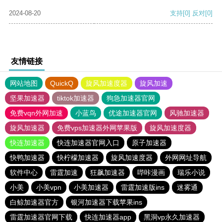
2024-08-20
支持
[0]
反对
[0]
友情链接
网站地图
QuickQ
旋风加速度器
旋风加速
坚果加速器
tiktok加速器
狗急加速器官网
免费vqn外网加速
小蓝鸟
优途加速器官网
风驰加速器
旋风加速器
免费vps加速器外网苹果版
旋风加速度器
快连加速器
快连加速器官网入口
原子加速器
快鸭加速器
快柠檬加速器
旋风加速度器
外网网址导航
软件中心
雷霆加速
狂飙加速器
哔咔漫画
瑞乐小说
小美
小美vpn
小美加速器
雷霆加速版ins
迷雾通
白鲸加速器官方
银河加速器下载苹果ins
雷霆加速器官网下载
快连加速器app
黑洞vp永久加速器