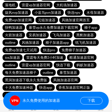
落地机
雷霆vp加速器官网
大机场加速器
旋风nvp加速器
小蓝鸟pvn加速器
快连npv
水母加速器
免费vqn加速官网
元链加速器
风驰加速官网首页
快鸭加速器
暴雪vp永久免费加速器下载官网
梯子app
火箭加速器
安易加速器
飞鸟加速器
黑豹加速器
outline
风驰加速器
梯子加速器app
纸飞机加速器
免费vp加速七天试用
快连pro
免费梯子加速器
ios加速器
雷霆每天免费2小时加速
酷通加速器官网
outline
雷霆vp加速器官网
快连下载
蚂蚁加速器
每天免费加速器梯子
outline
暴雪加速器
黑洞加速器下载永久免费版
风驰加速器官网
十大免费加速神器
快连app
香蕉加速器官网正版
永久免费vqn加速外网
telegeram苹果加速器
永久免费使用的加速器
下载
0.017155s
首页
安卓
苹果
排行
推荐