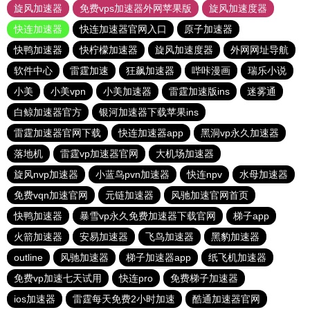
旋风加速器
免费vps加速器外网苹果版
旋风加速度器
快连加速器
快连加速器官网入口
原子加速器
快鸭加速器
快柠檬加速器
旋风加速度器
外网网址导航
软件中心
雷霆加速
狂飙加速器
哔咔漫画
瑞乐小说
小美
小美vpn
小美加速器
雷霆加速版ins
迷雾通
白鲸加速器官方
银河加速器下载苹果ins
雷霆加速器官网下载
快连加速器app
黑洞vp永久加速器
落地机
雷霆vp加速器官网
大机场加速器
旋风nvp加速器
小蓝鸟pvn加速器
快连npv
水母加速器
免费vqn加速官网
元链加速器
风驰加速官网首页
快鸭加速器
暴雪vp永久免费加速器下载官网
梯子app
火箭加速器
安易加速器
飞鸟加速器
黑豹加速器
outline
风驰加速器
梯子加速器app
纸飞机加速器
免费vp加速七天试用
快连pro
免费梯子加速器
ios加速器
雷霆每天免费2小时加速
酷通加速器官网