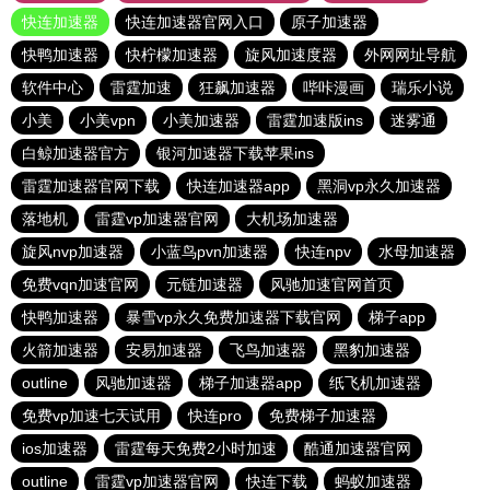
快连加速器
快连加速器官网入口
原子加速器
快鸭加速器
快柠檬加速器
旋风加速度器
外网网址导航
软件中心
雷霆加速
狂飙加速器
哔咔漫画
瑞乐小说
小美
小美vpn
小美加速器
雷霆加速版ins
迷雾通
白鲸加速器官方
银河加速器下载苹果ins
雷霆加速器官网下载
快连加速器app
黑洞vp永久加速器
落地机
雷霆vp加速器官网
大机场加速器
旋风nvp加速器
小蓝鸟pvn加速器
快连npv
水母加速器
免费vqn加速官网
元链加速器
风驰加速官网首页
快鸭加速器
暴雪vp永久免费加速器下载官网
梯子app
火箭加速器
安易加速器
飞鸟加速器
黑豹加速器
outline
风驰加速器
梯子加速器app
纸飞机加速器
免费vp加速七天试用
快连pro
免费梯子加速器
ios加速器
雷霆每天免费2小时加速
酷通加速器官网
outline
雷霆vp加速器官网
快连下载
蚂蚁加速器