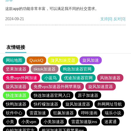
这款app的功能非常丰富，可以满足我不同的社交需求。
2024-09-21
支持
[0]
反对
[0]
友情链接
网站地图
QuickQ
旋风加速度器
旋风加速
坚果加速器
tiktok加速器
狗急加速器官网
免费vqn外网加速
小蓝鸟
优途加速器官网
风驰加速器
旋风加速器
免费vps加速器外网苹果版
旋风加速度器
快连加速器
快连加速器官网入口
原子加速器
快鸭加速器
快柠檬加速器
旋风加速度器
外网网址导航
软件中心
雷霆加速
狂飙加速器
哔咔漫画
瑞乐小说
小美
小美vpn
小美加速器
雷霆加速版ins
迷雾通
白鲸加速器官方
银河加速器下载苹果ins