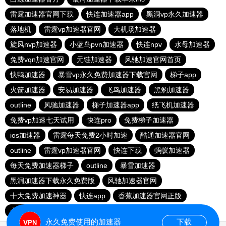
雷霆加速器官网下载
快连加速器app
黑洞vp永久加速器
落地机
雷霆vp加速器官网
大机场加速器
旋风nvp加速器
小蓝鸟pvn加速器
快连npv
水母加速器
免费vqn加速官网
元链加速器
风驰加速官网首页
快鸭加速器
暴雪vp永久免费加速器下载官网
梯子app
火箭加速器
安易加速器
飞鸟加速器
黑豹加速器
outline
风驰加速器
梯子加速器app
纸飞机加速器
免费vp加速七天试用
快连pro
免费梯子加速器
ios加速器
雷霆每天免费2小时加速
酷通加速器官网
outline
雷霆vp加速器官网
快连下载
蚂蚁加速器
每天免费加速器梯子
outline
暴雪加速器
黑洞加速器下载永久免费版
风驰加速器官网
十大免费加速神器
快连app
香蕉加速器官网正版
永久免费vqn加速外网
telegeram苹果加速器
永久免费使用的加速器
下载