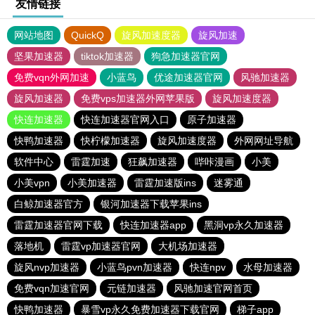
友情链接
网站地图
QuickQ
旋风加速度器
旋风加速
坚果加速器
tiktok加速器
狗急加速器官网
免费vqn外网加速
小蓝鸟
优途加速器官网
风驰加速器
旋风加速器
免费vps加速器外网苹果版
旋风加速度器
快连加速器
快连加速器官网入口
原子加速器
快鸭加速器
快柠檬加速器
旋风加速度器
外网网址导航
软件中心
雷霆加速
狂飙加速器
哔咔漫画
小美
小美vpn
小美加速器
雷霆加速版ins
迷雾通
白鲸加速器官方
银河加速器下载苹果ins
雷霆加速器官网下载
快连加速器app
黑洞vp永久加速器
落地机
雷霆vp加速器官网
大机场加速器
旋风nvp加速器
小蓝鸟pvn加速器
快连npv
水母加速器
免费vqn加速官网
元链加速器
风驰加速官网首页
快鸭加速器
暴雪vp永久免费加速器下载官网
梯子app