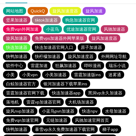
网站地图
QuickQ
旋风加速度器
旋风加速
坚果加速器
tiktok加速器
狗急加速器官网
免费vqn外网加速
小蓝鸟
优途加速器官网
风驰加速器
旋风加速器
免费vps加速器外网苹果版
旋风加速度器
快连加速器
快连加速器官网入口
原子加速器
快鸭加速器
快柠檬加速器
旋风加速度器
外网网址导航
软件中心
雷霆加速
狂飙加速器
哔咔漫画
瑞乐小说
小美
小美vpn
小美加速器
雷霆加速版ins
迷雾通
白鲸加速器官方
银河加速器下载苹果ins
雷霆加速器官网下载
快连加速器app
黑洞vp永久加速器
落地机
雷霆vp加速器官网
大机场加速器
旋风nvp加速器
小蓝鸟pvn加速器
快连npv
水母加速器
免费vqn加速官网
元链加速器
风驰加速官网首页
快鸭加速器
暴雪vp永久免费加速器下载官网
梯子app