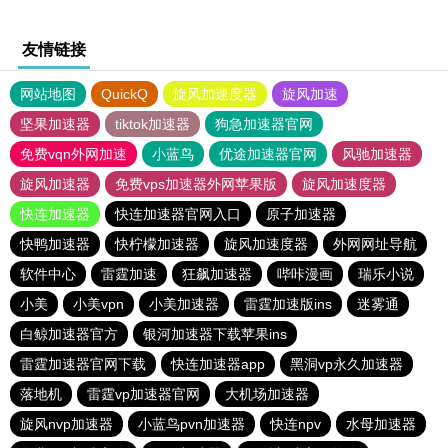
友情链接
网站地图
QuickQ
旋风加速度器
旋风加速
坚果加速器
tiktok加速器
狗急加速器官网
免费vqn外网加速
小蓝鸟
优途加速器官网
风驰加速器
旋风加速器
免费vps加速器外网苹果版
旋风加速度器
快连加速器
快连加速器官网入口
原子加速器
快鸭加速器
快柠檬加速器
旋风加速度器
外网网址导航
软件中心
雷霆加速
狂飙加速器
哔咔漫画
瑞乐小说
小美
小美vpn
小美加速器
雷霆加速版ins
迷雾通
白鲸加速器官方
银河加速器下载苹果ins
雷霆加速器官网下载
快连加速器app
黑洞vp永久加速器
落地机
雷霆vp加速器官网
大机场加速器
旋风nvp加速器
小蓝鸟pvn加速器
快连npv
水母加速器