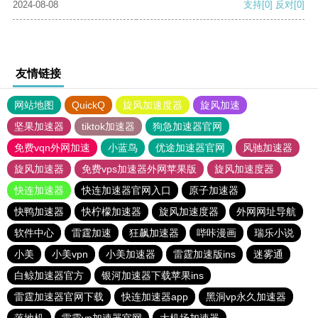
2024-08-08
支持
[0]
反对
[0]
友情链接
网站地图
QuickQ
旋风加速度器
旋风加速
坚果加速器
tiktok加速器
狗急加速器官网
免费vqn外网加速
小蓝鸟
优途加速器官网
风驰加速器
旋风加速器
免费vps加速器外网苹果版
旋风加速度器
快连加速器
快连加速器官网入口
原子加速器
快鸭加速器
快柠檬加速器
旋风加速度器
外网网址导航
软件中心
雷霆加速
狂飙加速器
哔咔漫画
瑞乐小说
小美
小美vpn
小美加速器
雷霆加速版ins
迷雾通
白鲸加速器官方
银河加速器下载苹果ins
雷霆加速器官网下载
快连加速器app
黑洞vp永久加速器