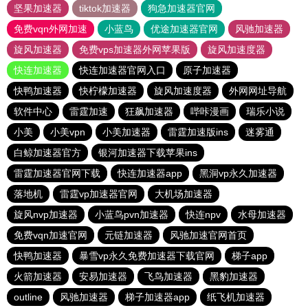
坚果加速器
tiktok加速器
狗急加速器官网
免费vqn外网加速
小蓝鸟
优途加速器官网
风驰加速器
旋风加速器
免费vps加速器外网苹果版
旋风加速度器
快连加速器
快连加速器官网入口
原子加速器
快鸭加速器
快柠檬加速器
旋风加速度器
外网网址导航
软件中心
雷霆加速
狂飙加速器
哔咔漫画
瑞乐小说
小美
小美vpn
小美加速器
雷霆加速版ins
迷雾通
白鲸加速器官方
银河加速器下载苹果ins
雷霆加速器官网下载
快连加速器app
黑洞vp永久加速器
落地机
雷霆vp加速器官网
大机场加速器
旋风nvp加速器
小蓝鸟pvn加速器
快连npv
水母加速器
免费vqn加速官网
元链加速器
风驰加速官网首页
快鸭加速器
暴雪vp永久免费加速器下载官网
梯子app
火箭加速器
安易加速器
飞鸟加速器
黑豹加速器
outline
风驰加速器
梯子加速器app
纸飞机加速器