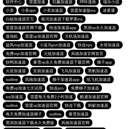
软件中心
雷霆加速
狂飙加速器
哔咔漫画
瑞乐小说
小美
小美vpn
小美加速器
雷霆加速版ins
迷雾通
白鲸加速器官方
银河加速器下载苹果ins
雷霆加速器官网下载
快连加速器app
黑洞vp永久加速器
落地机
雷霆vp加速器官网
大机场加速器
旋风nvp加速器
小蓝鸟pvn加速器
快连npv
水母加速器
免费vqn加速官网
元链加速器
风驰加速官网首页
快鸭加速器
暴雪vp永久免费加速器下载官网
梯子app
火箭加速器
安易加速器
飞鸟加速器
黑豹加速器
outline
风驰加速器
梯子加速器app
纸飞机加速器
免费vp加速七天试用
快连pro
免费梯子加速器
ios加速器
雷霆每天免费2小时加速
酷通加速器官网
outline
雷霆vp加速器官网
快连下载
蚂蚁加速器
每天免费加速器梯子
outline
暴雪加速器
黑洞加速器下载永久免费版
风驰加速器官网