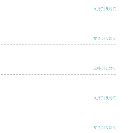
支持
[0]
反对
[0]
支持
[0]
反对
[0]
支持
[0]
反对
[0]
支持
[0]
反对
[0]
支持
[0]
反对
[0]