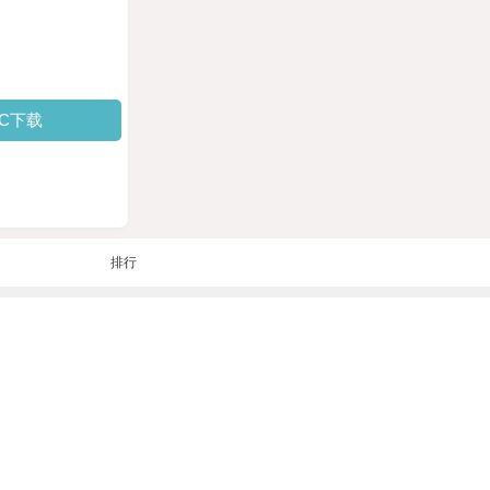
PC下载
排行