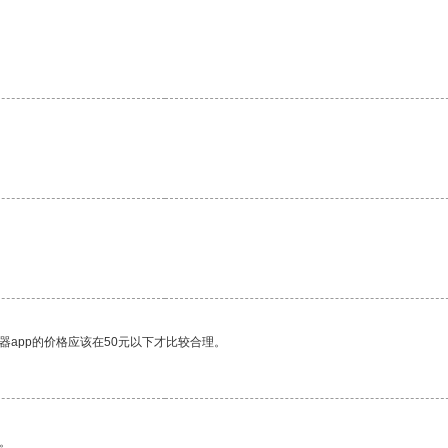
器app的价格应该在50元以下才比较合理。
。