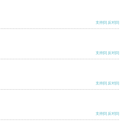
支持
[0]
反对
[0]
支持
[0]
反对
[0]
支持
[0]
反对
[0]
支持
[0]
反对
[0]