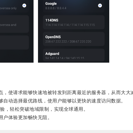
节点，使请求能够快速地被转发到距离最近的服务器，从而大大
能够自动选择最优路线，使用户能够以更快的速度访问数据。
验，轻松突破地域限制，实现全球通用。
让用户体验更加畅快无阻。