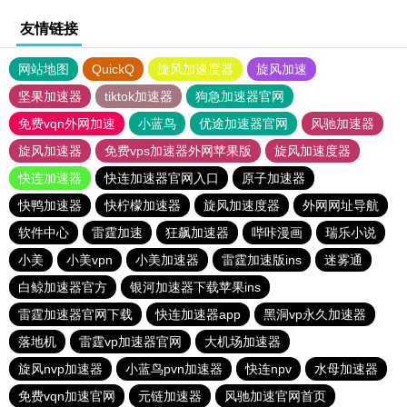
友情链接
网站地图
QuickQ
旋风加速度器
旋风加速
坚果加速器
tiktok加速器
狗急加速器官网
免费vqn外网加速
小蓝鸟
优途加速器官网
风驰加速器
旋风加速器
免费vps加速器外网苹果版
旋风加速度器
快连加速器
快连加速器官网入口
原子加速器
快鸭加速器
快柠檬加速器
旋风加速度器
外网网址导航
软件中心
雷霆加速
狂飙加速器
哔咔漫画
瑞乐小说
小美
小美vpn
小美加速器
雷霆加速版ins
迷雾通
白鲸加速器官方
银河加速器下载苹果ins
雷霆加速器官网下载
快连加速器app
黑洞vp永久加速器
落地机
雷霆vp加速器官网
大机场加速器
旋风nvp加速器
小蓝鸟pvn加速器
快连npv
水母加速器
免费vqn加速官网
元链加速器
风驰加速官网首页