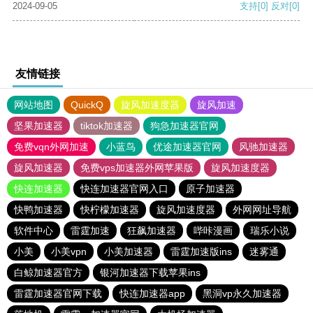
2024-09-05
支持
[0]
反对
[0]
友情链接
网站地图
QuickQ
旋风加速度器
旋风加速
坚果加速器
tiktok加速器
狗急加速器官网
免费vqn外网加速
小蓝鸟
优途加速器官网
风驰加速器
旋风加速器
免费vps加速器外网苹果版
旋风加速度器
快连加速器
快连加速器官网入口
原子加速器
快鸭加速器
快柠檬加速器
旋风加速度器
外网网址导航
软件中心
雷霆加速
狂飙加速器
哔咔漫画
瑞乐小说
小美
小美vpn
小美加速器
雷霆加速版ins
迷雾通
白鲸加速器官方
银河加速器下载苹果ins
雷霆加速器官网下载
快连加速器app
黑洞vp永久加速器