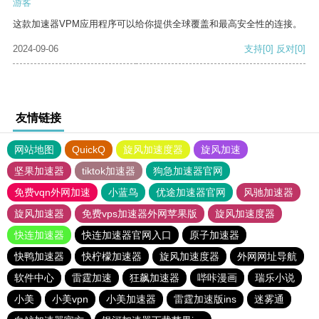
游客
这款加速器VPM应用程序可以给你提供全球覆盖和最高安全性的连接。
2024-09-06
支持
[0]
反对
[0]
友情链接
网站地图
QuickQ
旋风加速度器
旋风加速
坚果加速器
tiktok加速器
狗急加速器官网
免费vqn外网加速
小蓝鸟
优途加速器官网
风驰加速器
旋风加速器
免费vps加速器外网苹果版
旋风加速度器
快连加速器
快连加速器官网入口
原子加速器
快鸭加速器
快柠檬加速器
旋风加速度器
外网网址导航
软件中心
雷霆加速
狂飙加速器
哔咔漫画
瑞乐小说
小美
小美vpn
小美加速器
雷霆加速版ins
迷雾通