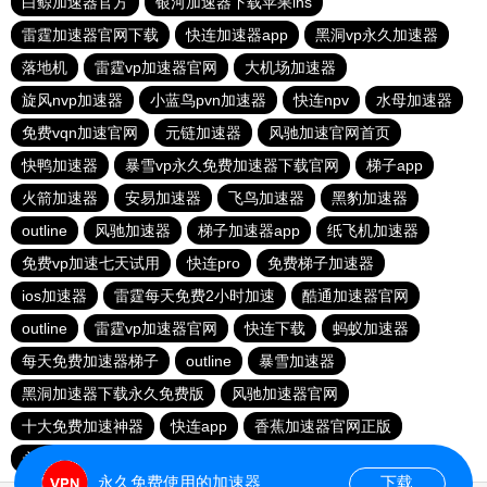
白鲸加速器官方
银河加速器下载苹果ins
雷霆加速器官网下载
快连加速器app
黑洞vp永久加速器
落地机
雷霆vp加速器官网
大机场加速器
旋风nvp加速器
小蓝鸟pvn加速器
快连npv
水母加速器
免费vqn加速官网
元链加速器
风驰加速官网首页
快鸭加速器
暴雪vp永久免费加速器下载官网
梯子app
火箭加速器
安易加速器
飞鸟加速器
黑豹加速器
outline
风驰加速器
梯子加速器app
纸飞机加速器
免费vp加速七天试用
快连pro
免费梯子加速器
ios加速器
雷霆每天免费2小时加速
酷通加速器官网
outline
雷霆vp加速器官网
快连下载
蚂蚁加速器
每天免费加速器梯子
outline
暴雪加速器
黑洞加速器下载永久免费版
风驰加速器官网
十大免费加速神器
快连app
香蕉加速器官网正版
永久免费vqn加速外网
telegeram苹果加速器
永久免费使用的加速器
下载