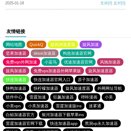
2025-01-18
支持
[0]
反对
[0]
友情链接
网站地图
QuickQ
旋风加速度器
旋风加速
坚果加速器
tiktok加速器
狗急加速器官网
免费vqn外网加速
小蓝鸟
优途加速器官网
风驰加速器
旋风加速器
免费vps加速器外网苹果版
旋风加速度器
快连加速器
快连加速器官网入口
原子加速器
快鸭加速器
快柠檬加速器
旋风加速度器
外网网址导航
软件中心
雷霆加速
狂飙加速器
哔咔漫画
小美
小美vpn
小美加速器
雷霆加速版ins
迷雾通
白鲸加速器官方
银河加速器下载苹果ins
雷霆加速器官网下载
快连加速器app
黑洞vp永久加速器