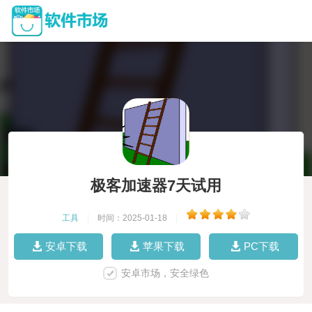
极客加速器7天试用
工具
|
时间：2025-01-18
|
安卓下载
苹果下载
PC下载
安卓市场，安全绿色