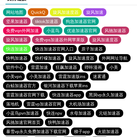
网站地图
QuickQ
旋风加速度器
旋风加速
坚果加速器
tiktok加速器
狗急加速器官网
免费vqn外网加速
小蓝鸟
优途加速器官网
风驰加速器
旋风加速器
免费vps加速器外网苹果版
旋风加速度器
快连加速器
快连加速器官网入口
原子加速器
快鸭加速器
快柠檬加速器
旋风加速度器
外网网址导航
软件中心
雷霆加速
狂飙加速器
哔咔漫画
小美
小美vpn
小美加速器
雷霆加速版ins
迷雾通
白鲸加速器官方
银河加速器下载苹果ins
雷霆加速器官网下载
快连加速器app
黑洞vp永久加速器
落地机
雷霆vp加速器官网
大机场加速器
小蓝鸟pvn加速器
快连npv
水母加速器
元链加速器
风驰加速官网首页
快鸭加速器
暴雪vp永久免费加速器下载官网
梯子app
火箭加速器