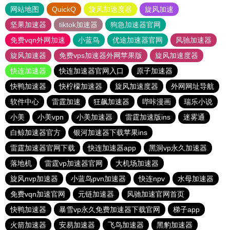
网站地图
QuickQ
旋风加速度器
旋风加速
坚果加速器
tiktok加速器
狗急加速器官网
免费vqn外网加速
小蓝鸟
优途加速器官网
风驰加速器
旋风加速器
免费vps加速器外网苹果版
旋风加速度器
快连加速器
快连加速器官网入口
原子加速器
快鸭加速器
快柠檬加速器
旋风加速度器
外网网址导航
软件中心
雷霆加速
狂飙加速器
哔咔漫画
瑞乐小说
小美
小美vpn
小美加速器
雷霆加速版ins
迷雾通
白鲸加速器官方
银河加速器下载苹果ins
雷霆加速器官网下载
快连加速器app
黑洞vp永久加速器
落地机
雷霆vp加速器官网
大机场加速器
旋风nvp加速器
小蓝鸟pvn加速器
快连npv
水母加速器
免费vqn加速官网
元链加速器
风驰加速官网首页
快鸭加速器
暴雪vp永久免费加速器下载官网
梯子app
火箭加速器
安易加速器
飞鸟加速器
黑豹加速器