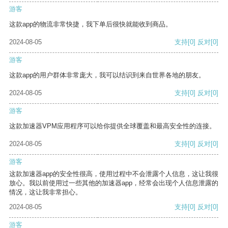
游客
这款app的物流非常快捷，我下单后很快就能收到商品。
2024-08-05
支持
[0]
反对
[0]
游客
这款app的用户群体非常庞大，我可以结识到来自世界各地的朋友。
2024-08-05
支持
[0]
反对
[0]
游客
这款加速器VPM应用程序可以给你提供全球覆盖和最高安全性的连接。
2024-08-05
支持
[0]
反对
[0]
游客
这款加速器app的安全性很高，使用过程中不会泄露个人信息，这让我很
放心。我以前使用过一些其他的加速器app，经常会出现个人信息泄露的
情况，这让我非常担心。
2024-08-05
支持
[0]
反对
[0]
游客