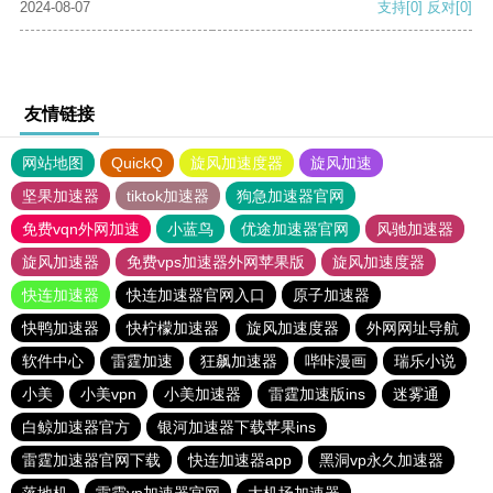
2024-08-07
支持
[0]
反对
[0]
友情链接
网站地图
QuickQ
旋风加速度器
旋风加速
坚果加速器
tiktok加速器
狗急加速器官网
免费vqn外网加速
小蓝鸟
优途加速器官网
风驰加速器
旋风加速器
免费vps加速器外网苹果版
旋风加速度器
快连加速器
快连加速器官网入口
原子加速器
快鸭加速器
快柠檬加速器
旋风加速度器
外网网址导航
软件中心
雷霆加速
狂飙加速器
哔咔漫画
瑞乐小说
小美
小美vpn
小美加速器
雷霆加速版ins
迷雾通
白鲸加速器官方
银河加速器下载苹果ins
雷霆加速器官网下载
快连加速器app
黑洞vp永久加速器