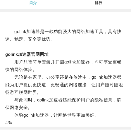
简介
排行
golink加速器是一款功能强大的网络加速工具，具有快
速、稳定、安全等优势。
golink加速器官网网址
用户只需简单安装并开启golink加速器，即可享受更畅
快的网络体验。
无论是在家里、办公室还是在旅途中，golink加速器都
能为用户提供更快速、更畅通的网络连接，让用户随时随地
畅游互联网世界。
与此同时，golink加速器还能保护用户的隐私信息，确
保网络安全。
体验golink加速器，让网络世界更加美好。
#3#