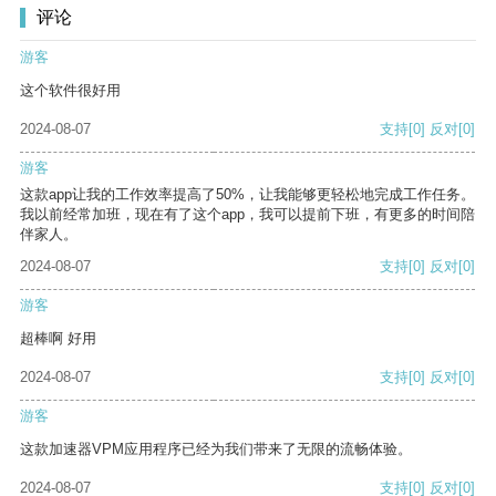
评论
游客
这个软件很好用
2024-08-07
支持
[0]
反对
[0]
游客
这款app让我的工作效率提高了50%，让我能够更轻松地完成工作任务。
我以前经常加班，现在有了这个app，我可以提前下班，有更多的时间陪
伴家人。
2024-08-07
支持
[0]
反对
[0]
游客
超棒啊 好用
2024-08-07
支持
[0]
反对
[0]
游客
这款加速器VPM应用程序已经为我们带来了无限的流畅体验。
2024-08-07
支持
[0]
反对
[0]