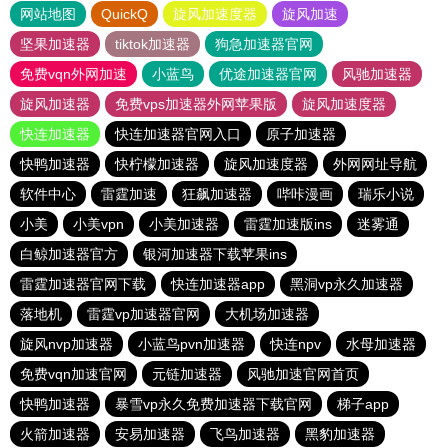
网站地图
QuickQ
旋风加速度器
旋风加速
坚果加速器
tiktok加速器
狗急加速器官网
免费vqn外网加速
小蓝鸟
优途加速器官网
风驰加速器
旋风加速器
免费vps加速器外网苹果版
旋风加速度器
快连加速器
快连加速器官网入口
原子加速器
快鸭加速器
快柠檬加速器
旋风加速度器
外网网址导航
软件中心
雷霆加速
狂飙加速器
哔咔漫画
瑞乐小说
小美
小美vpn
小美加速器
雷霆加速版ins
迷雾通
白鲸加速器官方
银河加速器下载苹果ins
雷霆加速器官网下载
快连加速器app
黑洞vp永久加速器
落地机
雷霆vp加速器官网
大机场加速器
旋风nvp加速器
小蓝鸟pvn加速器
快连npv
水母加速器
免费vqn加速官网
元链加速器
风驰加速官网首页
快鸭加速器
暴雪vp永久免费加速器下载官网
梯子app
火箭加速器
安易加速器
飞鸟加速器
黑豹加速器