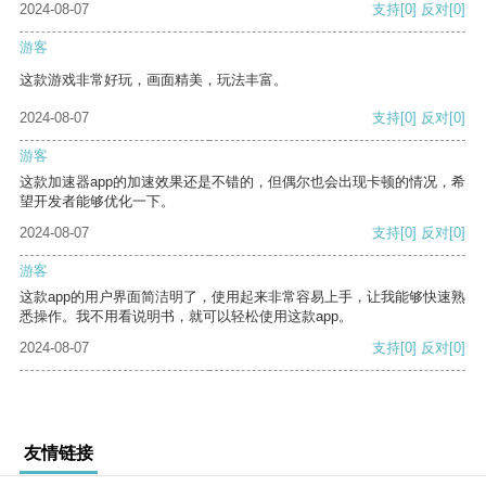
2024-08-07
支持
[0]
反对
[0]
游客
这款游戏非常好玩，画面精美，玩法丰富。
2024-08-07
支持
[0]
反对
[0]
游客
这款加速器app的加速效果还是不错的，但偶尔也会出现卡顿的情况，希
望开发者能够优化一下。
2024-08-07
支持
[0]
反对
[0]
游客
这款app的用户界面简洁明了，使用起来非常容易上手，让我能够快速熟
悉操作。我不用看说明书，就可以轻松使用这款app。
2024-08-07
支持
[0]
反对
[0]
友情链接