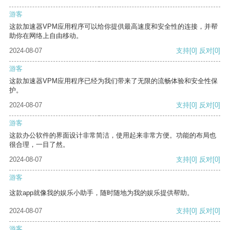
游客
这款加速器VPM应用程序可以给你提供最高速度和安全性的连接，并帮
助你在网络上自由移动。
2024-08-07
支持
[0]
反对
[0]
游客
这款加速器VPM应用程序已经为我们带来了无限的流畅体验和安全性保
护。
2024-08-07
支持
[0]
反对
[0]
游客
这款办公软件的界面设计非常简洁，使用起来非常方便。功能的布局也
很合理，一目了然。
2024-08-07
支持
[0]
反对
[0]
游客
这款app就像我的娱乐小助手，随时随地为我的娱乐提供帮助。
2024-08-07
支持
[0]
反对
[0]
游客