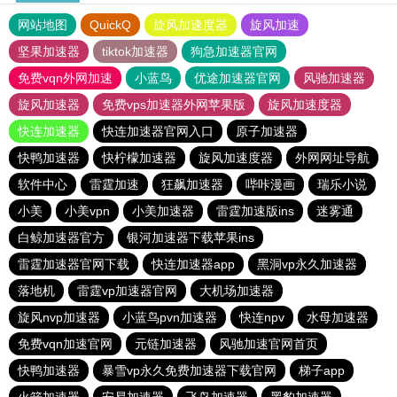
网站地图
QuickQ
旋风加速度器
旋风加速
坚果加速器
tiktok加速器
狗急加速器官网
免费vqn外网加速
小蓝鸟
优途加速器官网
风驰加速器
旋风加速器
免费vps加速器外网苹果版
旋风加速度器
快连加速器
快连加速器官网入口
原子加速器
快鸭加速器
快柠檬加速器
旋风加速度器
外网网址导航
软件中心
雷霆加速
狂飙加速器
哔咔漫画
瑞乐小说
小美
小美vpn
小美加速器
雷霆加速版ins
迷雾通
白鲸加速器官方
银河加速器下载苹果ins
雷霆加速器官网下载
快连加速器app
黑洞vp永久加速器
落地机
雷霆vp加速器官网
大机场加速器
旋风nvp加速器
小蓝鸟pvn加速器
快连npv
水母加速器
免费vqn加速官网
元链加速器
风驰加速官网首页
快鸭加速器
暴雪vp永久免费加速器下载官网
梯子app