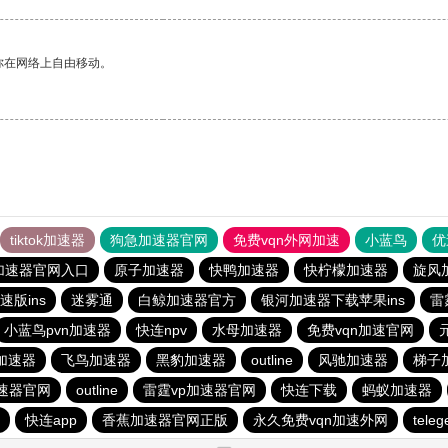
你在网络上自由移动。
tiktok加速器
狗急加速器官网
免费vqn外网加速
小蓝鸟
优
加速器官网入口
原子加速器
快鸭加速器
快柠檬加速器
旋风
速版ins
迷雾通
白鲸加速器官方
银河加速器下载苹果ins
雷
小蓝鸟pvn加速器
快连npv
水母加速器
免费vqn加速官网
加速器
飞鸟加速器
黑豹加速器
outline
风驰加速器
梯子
速器官网
outline
雷霆vp加速器官网
快连下载
蚂蚁加速器
快连app
香蕉加速器官网正版
永久免费vqn加速外网
tel