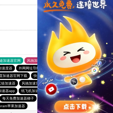
支持
[0]
反对
[0]
途加速器官网
风驰加速器
旋风加速器
加速度器
外网网址导航
软件中心
雷霆加速
狂飙加速器
霆加速器官网下载
快连加速器app
黑洞vp永久加速器
元链加速器
风驰加速官网首页
快鸭加速器
加速器app
纸飞机加速器
免费vp加速七天试用
快连pro
每天免费加速器梯子
outline
暴雪加速器
egeram苹果加速器