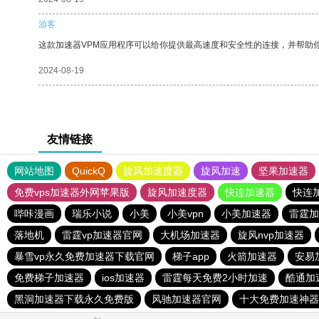
游客
这款加速器VPM应用程序可以给你提供最高速度和安全性的连接，并帮助
2024-08-19
友情链接
网站地图
QuickQ
旋风加速度器
旋风加速
坚果加速器
免费vps加速器外网苹果版
旋风加速度器
快连加速器
快连
哔咔漫画
瑞乐小说
小美
小美vpn
小美加速器
雷霆加
落地机
雷霆vp加速器官网
大机场加速器
旋风nvp加速器
暴雪vp永久免费加速器下载官网
梯子app
火箭加速器
安易
免费梯子加速器
ios加速器
雷霆每天免费2小时加速
酷通加
黑洞加速器下载永久免费版
风驰加速器官网
十大免费加速神器