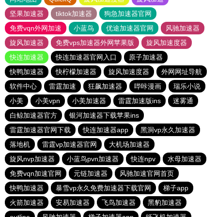
坚果加速器
tiktok加速器
狗急加速器官网
免费vqn外网加速
小蓝鸟
优途加速器官网
风驰加速器
旋风加速器
免费vps加速器外网苹果版
旋风加速度器
快连加速器
快连加速器官网入口
原子加速器
快鸭加速器
快柠檬加速器
旋风加速度器
外网网址导航
软件中心
雷霆加速
狂飙加速器
哔咔漫画
瑞乐小说
小美
小美vpn
小美加速器
雷霆加速版ins
迷雾通
白鲸加速器官方
银河加速器下载苹果ins
雷霆加速器官网下载
快连加速器app
黑洞vp永久加速器
落地机
雷霆vp加速器官网
大机场加速器
旋风nvp加速器
小蓝鸟pvn加速器
快连npv
水母加速器
免费vqn加速官网
元链加速器
风驰加速官网首页
快鸭加速器
暴雪vp永久免费加速器下载官网
梯子app
火箭加速器
安易加速器
飞鸟加速器
黑豹加速器