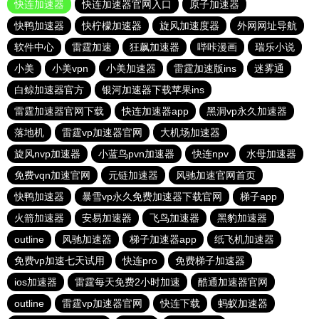
快连加速器
快连加速器官网入口
原子加速器
快鸭加速器
快柠檬加速器
旋风加速度器
外网网址导航
软件中心
雷霆加速
狂飙加速器
哔咔漫画
瑞乐小说
小美
小美vpn
小美加速器
雷霆加速版ins
迷雾通
白鲸加速器官方
银河加速器下载苹果ins
雷霆加速器官网下载
快连加速器app
黑洞vp永久加速器
落地机
雷霆vp加速器官网
大机场加速器
旋风nvp加速器
小蓝鸟pvn加速器
快连npv
水母加速器
免费vqn加速官网
元链加速器
风驰加速官网首页
快鸭加速器
暴雪vp永久免费加速器下载官网
梯子app
火箭加速器
安易加速器
飞鸟加速器
黑豹加速器
outline
风驰加速器
梯子加速器app
纸飞机加速器
免费vp加速七天试用
快连pro
免费梯子加速器
ios加速器
雷霆每天免费2小时加速
酷通加速器官网
outline
雷霆vp加速器官网
快连下载
蚂蚁加速器