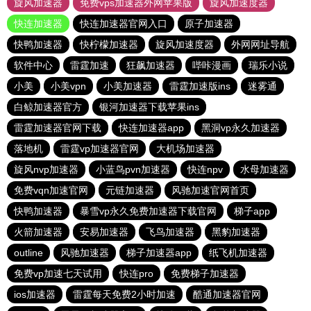
旋风加速器
免费vps加速器外网苹果版
旋风加速度器
快连加速器
快连加速器官网入口
原子加速器
快鸭加速器
快柠檬加速器
旋风加速度器
外网网址导航
软件中心
雷霆加速
狂飙加速器
哔咔漫画
瑞乐小说
小美
小美vpn
小美加速器
雷霆加速版ins
迷雾通
白鲸加速器官方
银河加速器下载苹果ins
雷霆加速器官网下载
快连加速器app
黑洞vp永久加速器
落地机
雷霆vp加速器官网
大机场加速器
旋风nvp加速器
小蓝鸟pvn加速器
快连npv
水母加速器
免费vqn加速官网
元链加速器
风驰加速官网首页
快鸭加速器
暴雪vp永久免费加速器下载官网
梯子app
火箭加速器
安易加速器
飞鸟加速器
黑豹加速器
outline
风驰加速器
梯子加速器app
纸飞机加速器
免费vp加速七天试用
快连pro
免费梯子加速器
ios加速器
雷霆每天免费2小时加速
酷通加速器官网