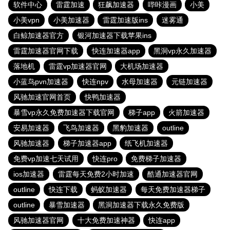
软件中心
雷霆加速
狂飙加速器
哔咔漫画
小美
小美vpn
小美加速器
雷霆加速版ins
迷雾通
白鲸加速器官方
银河加速器下载苹果ins
雷霆加速器官网下载
快连加速器app
黑洞vp永久加速器
落地机
雷霆vp加速器官网
大机场加速器
小蓝鸟pvn加速器
快连npv
水母加速器
元链加速器
风驰加速官网首页
快鸭加速器
暴雪vp永久免费加速器下载官网
梯子app
火箭加速器
安易加速器
飞鸟加速器
黑豹加速器
outline
风驰加速器
梯子加速器app
纸飞机加速器
免费vp加速七天试用
快连pro
免费梯子加速器
ios加速器
雷霆每天免费2小时加速
酷通加速器官网
outline
快连下载
蚂蚁加速器
每天免费加速器梯子
outline
暴雪加速器
黑洞加速器下载永久免费版
风驰加速器官网
十大免费加速神器
快连app